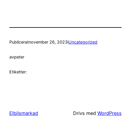
Publicerat
november 26, 2023
i
Uncategorized
av
peter
Etiketter:
Elbilsmarkad
Drivs med
WordPress