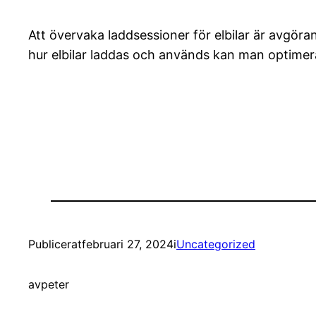
Att övervaka laddsessioner för elbilar är avgöra
hur elbilar laddas och används kan man optime
Publicerat
februari 27, 2024
i
Uncategorized
av
peter