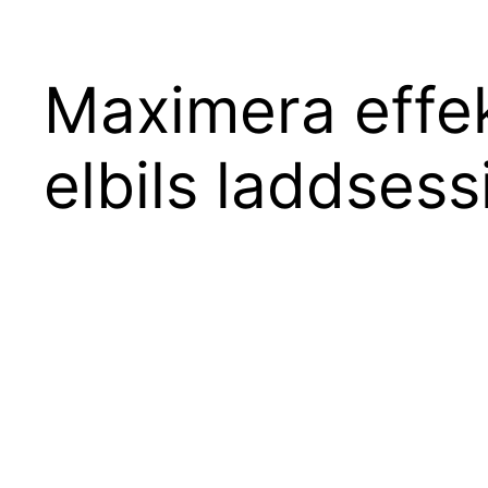
Maximera effek
elbils laddsess