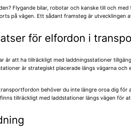
n? Flygande bilar, robotar och kanske till och med te
rts på vägen. Ett sådant framsteg är utvecklingen av 
atser för elfordon i transp
r är att ha tillräckligt med laddningsstationer tillgäng
ationer är strategiskt placerade längs vägarna och er
transportfordon behöver du inte längre oroa dig för att
finns tillräckligt med laddstationer längs vägen för att
dning