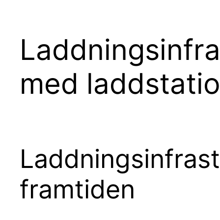
Laddningsinfras
med laddstati
Laddningsinfrastru
framtiden