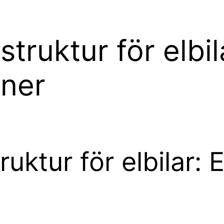
truktur för elbil
oner
ktur för elbilar: En