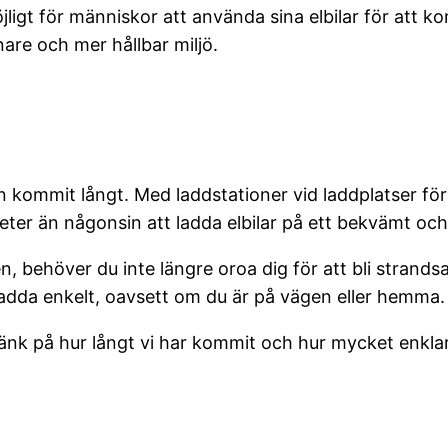
jligt för människor att använda sina elbilar för att k
nare och mer hållbar miljö.
en kommit långt. Med laddstationer vid laddplatser fö
heter än någonsin att ladda elbilar på ett bekvämt och 
en, behöver du inte längre oroa dig för att bli strand
h ladda enkelt, oavsett om du är på vägen eller hemma.
tänk på hur långt vi har kommit och hur mycket enklare