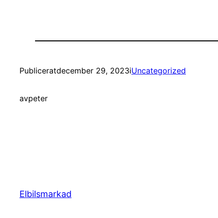
Publicerat
december 29, 2023
i
Uncategorized
av
peter
Elbilsmarkad