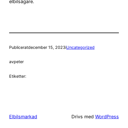
elbilsägare.
Publicerat
december 15, 2023
i
Uncategorized
av
peter
Etiketter:
Elbilsmarkad
Drivs med
WordPress