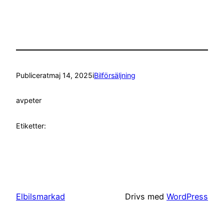
Publicerat
maj 14, 2025
i
Bilförsäljning
av
peter
Etiketter:
Elbilsmarkad
Drivs med
WordPress