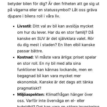
betyder bilen för dig? Är den friheten att ge sig ut
på vägarna eller en statussymbol? Låt oss gräva
djupare i bilens roll i våra liv.
Livsstil:
Ditt val av bil kan avslöja mycket
om hur du lever. Har du en stor familj? Då
kanske en SUV är det självklara valet. Rör
du dig mest i staden? En liten elbil kanske
passar bättre.
Kostnad:
Vi måste vara ärliga: priset spelar
en stor roll. En ny bil med alla sina
funktioner kan kännas lockande, men en
begagnad bil kan vara mycket mer
ekonomisk. Kanske är det dags att tänka
pragmatiskt?
Miljöaspekten:
Klimatfrågan hänger över
oss. Varför inte överväga en el- eller
hybridbil? Det kan vara en större investering