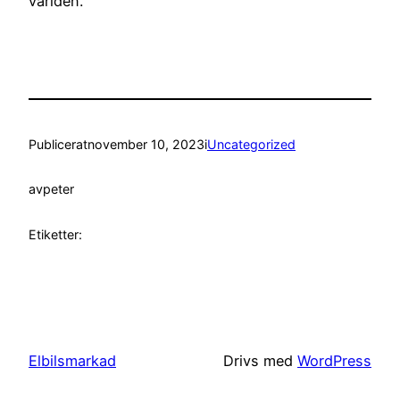
världen.
Publicerat
november 10, 2023
i
Uncategorized
av
peter
Etiketter:
Elbilsmarkad
Drivs med
WordPress